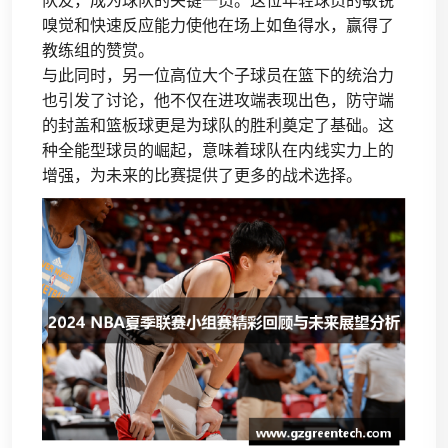
队友，成为球队的关键一员。这位年轻球员的敏锐
嗅觉和快速反应能力使他在场上如鱼得水，赢得了
教练组的赞赏。
与此同时，另一位高位大个子球员在篮下的统治力
也引发了讨论，他不仅在进攻端表现出色，防守端
的封盖和篮板球更是为球队的胜利奠定了基础。这
种全能型球员的崛起，意味着球队在内线实力上的
增强，为未来的比赛提供了更多的战术选择。