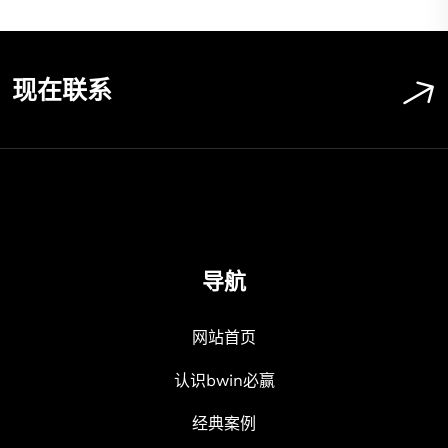
现在联系
导航
网站首页
认识bwin必赢
经典案例