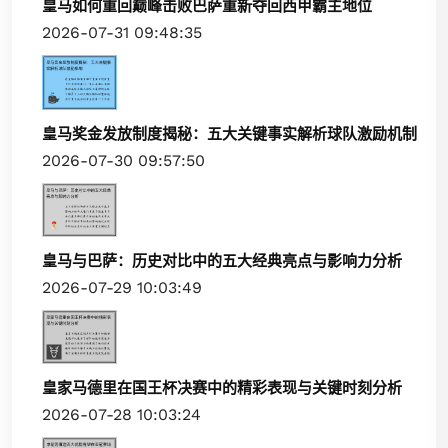
皇马如何重回巅峰击败巴萨重新夺回西甲霸主地位
2026-07-31 09:48:35
皇马奖金发放制度揭秘：五大关键事实解析球队激励机制
2026-07-30 09:57:50
皇马与巴萨：历史对比中的五大经典亮点与影响力分析
2026-07-29 10:03:49
皇家马德里在国王杯决赛中的精彩表现与关键时刻分析
2026-07-28 10:03:24