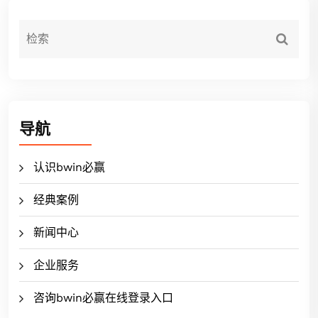
导航
认识bwin必赢
经典案例
新闻中心
企业服务
咨询bwin必赢在线登录入口