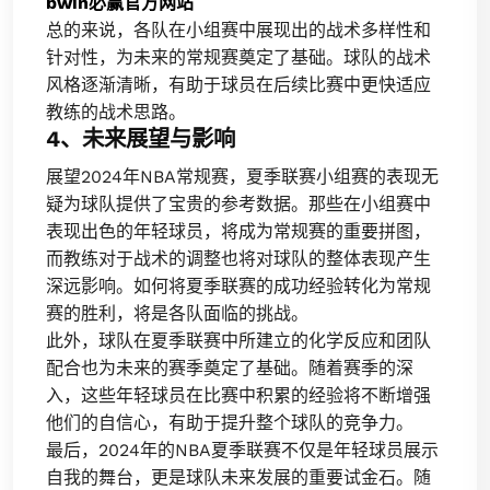
bwin必赢官方网站
总的来说，各队在小组赛中展现出的战术多样性和
针对性，为未来的常规赛奠定了基础。球队的战术
风格逐渐清晰，有助于球员在后续比赛中更快适应
教练的战术思路。
4、未来展望与影响
展望2024年NBA常规赛，夏季联赛小组赛的表现无
疑为球队提供了宝贵的参考数据。那些在小组赛中
表现出色的年轻球员，将成为常规赛的重要拼图，
而教练对于战术的调整也将对球队的整体表现产生
深远影响。如何将夏季联赛的成功经验转化为常规
赛的胜利，将是各队面临的挑战。
此外，球队在夏季联赛中所建立的化学反应和团队
配合也为未来的赛季奠定了基础。随着赛季的深
入，这些年轻球员在比赛中积累的经验将不断增强
他们的自信心，有助于提升整个球队的竞争力。
最后，2024年的NBA夏季联赛不仅是年轻球员展示
自我的舞台，更是球队未来发展的重要试金石。随