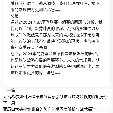
着各队的磨合与战术调整，我们有理由相信，接下
来的常规赛将更加精彩纷呈。
总结：
通过对2024 NBA夏季联赛小组赛的回顾与分析，我
们可以看到，新秀球员的崛起、战术的多样性以及
球队间的激烈竞争都为未来的常规赛增添了无限可
能。各队的表现不仅反映了球队的现状，也为接下
来的赛季设置了基调。
总之，2024年的夏季联赛不仅是球员发展的舞台，
也是球队战略布局的重要环节。未来的常规赛，期
待这些新生力量能够在激烈的竞争中脱颖而出，为
球迷带来更多的惊喜与感动。
上一篇
乔治希尔如何凭借卓越节奏感引领球队攻防转换的深度分析
下一篇
亚历山大德拉戈维奇的防守艺术深度解析与战术探讨