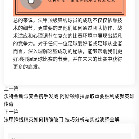
总的来说，法甲顶级锋线球员的成功不仅仅依靠技
术的细节，更重要的是他们如何通过团队协作、战
术适应和心理调节在复杂的比赛环境中展现出超凡
的竞争力。对于任何一位足球爱好者或足球从业者
而言，深入理解这些成功的秘诀，能够帮助我们更
好地把握足球比赛的节奏，并在未来的比赛中获得
更多的启发。
上一篇
沃特金斯与麦金携手发威 阿斯顿维拉豪取重要胜利成就英雄
传奇
下一篇
法甲锋线精英如何精确破门 技巧分析与实战演绎全解