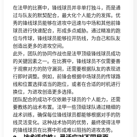
在法甲的比赛中，锋线球员并非单打独斗，而是通
过与队友的默契配合，最大化个人能力的发挥。优
秀的锋线球员能够在进攻中迅速与中场和其他前锋
球员进行快速配合，形成多点威胁。通过精准的跑
位与传球，锋线球员能够拉开防线，为自己和队友
创造出更多的进攻空间。
此外，团队的协同作战也是法甲顶级锋线球员成功
的关键因素之一。在比赛中，锋线球员不仅需要善
于观察对方的防守漏洞，还需要根据队友的表现进
行即时调整。例如，前锋会根据中场球员的传球路
线和位置选择适当的跑位，或者在合适的时机进行
换位，为进攻创造更多选择。
团队配合的成功不仅依赖于球员的个人能力，还需
要教练的战术布置。法甲一些顶级球队通过精细的
战术训练，确保每位锋线球员都能够根据对手的防
线灵活变化。这种战术协同的优势，最终使得法甲
的锋线球员在比赛中形成难以阻挡的进攻态势。