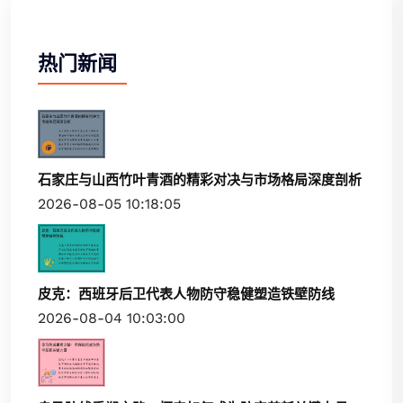
热门新闻
石家庄与山西竹叶青酒的精彩对决与市场格局深度剖析
2026-08-05 10:18:05
皮克：西班牙后卫代表人物防守稳健塑造铁壁防线
2026-08-04 10:03:00