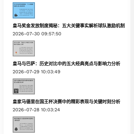
皇马奖金发放制度揭秘：五大关键事实解析球队激励机制
2026-07-30 09:57:50
皇马与巴萨：历史对比中的五大经典亮点与影响力分析
2026-07-29 10:03:49
皇家马德里在国王杯决赛中的精彩表现与关键时刻分析
2026-07-28 10:03:24