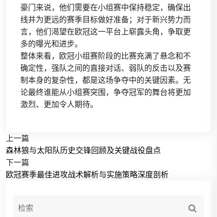
豪门来说，他们需要在小组赛中保持稳定，确保出
线并为更远的赛季目标做好准备；对于新兴势力而
言，他们渴望在欧冠这一平台上崭露头角，争取更
多的曝光和进步。
整体来看，欧冠小组赛阶段的比赛充满了悬念和不
确定性，强队之间的直接对话、弱队的反击以及赛
制本身的复杂性，都是这场争夺中的关键因素。无
论最终谁能从小组赛突围，争夺冠军的舞台将更加
激烈、更加令人期待。
上一篇
森林狼与太阳队历史交锋回顾及关键战役盘点
下一篇
欧冠赛季最佳进攻战术解析与实施策略深度剖析