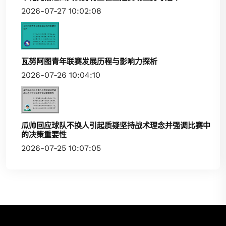
2026-07-27 10:02:08
瓦努阿图青年联赛发展历程与影响力探析
2026-07-26 10:04:10
瓜帅回应球队不换人引起质疑坚持战术理念并强调比赛中
的决策重要性
2026-07-25 10:07:05