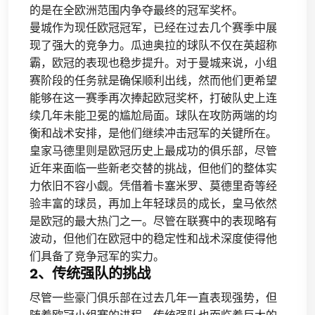
的是在全欧洲范围内争夺最终的冠军奖杯。
曼城作为现任欧冠冠军，已经在过去几个赛季中展
现了强大的竞争力。瓜迪奥拉的球队不仅在英超称
霸，欧冠的表现也稳步提升。对于曼城来说，小组
赛阶段的任务就是确保顺利出线，然而他们更希望
能够在这一赛季再次捧起欧冠奖杯，打破队史上连
续几年未能卫冕的尴尬局面。球队在攻防两端的均
衡和战术安排，是他们继续冲击冠军的关键所在。
皇家马德里则是欧冠历史上最成功的俱乐部，尽管
近年来面临一些新老交替的挑战，但他们的整体实
力依旧不容小觑。凭借着卡塞米罗、莫德里奇等经
验丰富的球员，再加上年轻球员的成长，皇马依然
是欧冠的最大热门之一。尽管在联赛中的表现略有
波动，但他们在欧冠中的稳定性和战术深度使得他
们具备了竞争冠军的实力。
2、传统强队的挑战
尽管一些豪门俱乐部在过去几年一直表现强势，但