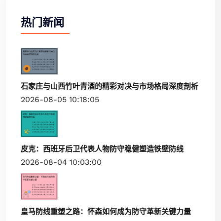
热门新闻
石家庄与山西竹叶青酒的精彩对决与市场格局深度剖析
2026-08-05 10:18:05
皮克：西班牙后卫代表人物防守稳健塑造铁壁防线
2026-08-04 10:03:00
皇马防线重塑之路：怀森如何成为防守革新关键力量