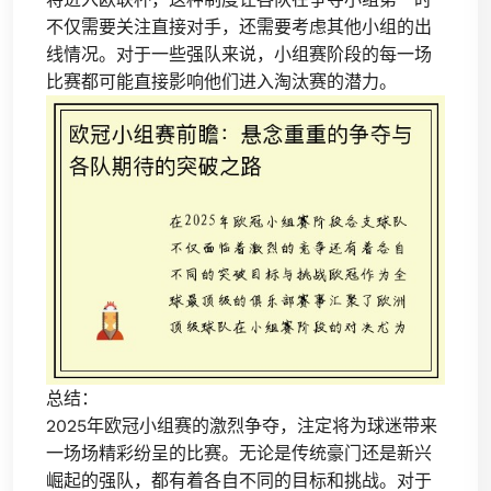
不仅需要关注直接对手，还需要考虑其他小组的出
线情况。对于一些强队来说，小组赛阶段的每一场
比赛都可能直接影响他们进入淘汰赛的潜力。
总结：
2025年欧冠小组赛的激烈争夺，注定将为球迷带来
一场场精彩纷呈的比赛。无论是传统豪门还是新兴
崛起的强队，都有着各自不同的目标和挑战。对于