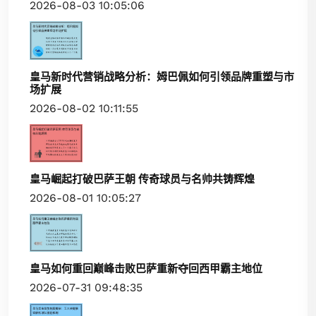
2026-08-03 10:05:06
皇马新时代营销战略分析：姆巴佩如何引领品牌重塑与市
场扩展
2026-08-02 10:11:55
皇马崛起打破巴萨王朝 传奇球员与名帅共铸辉煌
2026-08-01 10:05:27
皇马如何重回巅峰击败巴萨重新夺回西甲霸主地位
2026-07-31 09:48:35