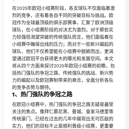
在2025年欧冠小组赛阶段，各支球队不仅面临着激
烈的竞争，还有着各自不同的突破目标与挑战。欧
冠作为全球最顶级的俱乐部赛事，汇聚了欧洲顶级
球队，在小组赛阶段的对决尤为激烈。对于那些实
力较强但渴望突破的传统强队而言，他们面临着在
小组赛中确保出线的压力；而对于一些新兴崛起的
球队，他们不仅希望能在小组赛中脱颖而出，更渴
望通过欧冠平台获得更大的曝光和发展空间。本文
将从四个方面来探讨2025年欧冠小组赛的前瞻，包
括热门强队的争冠之路、传统强队的挑战、新兴势
力的崛起以及欧冠赛制带来的悬念，全面分析各队
的竞争态势与期待。
1、热门强队的争冠之路
在欧冠小组赛中，热门强队的争冠之路无疑是最受
关注的焦点。像拜仁慕尼黑、曼城、皇家马德里等
传统豪门，已经在过去的几年中展现出无可匹敌的
实力，他们的目标不止是顺利晋级小组赛，更重要