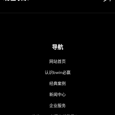
导航
网站首页
认识bwin必赢
经典案例
新闻中心
企业服务