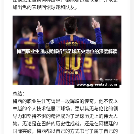
加出色的表现回馈球迷和队友。
总结：
梅西的职业生涯可谓是一段辉煌的传奇，他不仅以
卓越的个人技术征服了球场，更以其无与伦比的领
导力和坚持不懈的精神成为了足球历史上的伟大人
物。无论是在巴萨的历史性成就，还是在阿根廷的
国际突破，梅西都以自己的方式书写了属于自己的