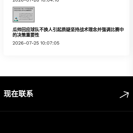
瓜帅回应球队不换人引起质疑坚持战术理念并强调比赛中
的决策重要性
2026-07-25 10:07:05
现在联系