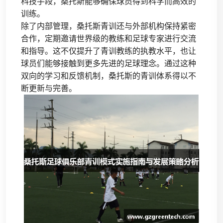
科技手段，桑托斯能够确保球员得到科学而高效的
训练。
除了内部管理，桑托斯青训还与外部机构保持紧密
合作，定期邀请世界级的教练和足球专家进行交流
和指导。这不仅提升了青训教练的执教水平，也让
球员们能够接触到更多先进的足球理念。通过这种
双向的学习和反馈机制，桑托斯的青训体系得以不
断更新与完善。