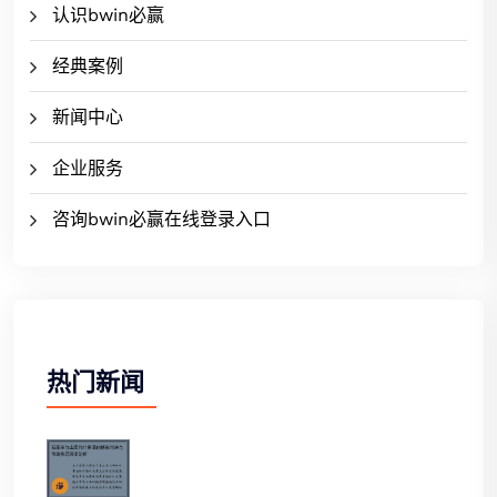
认识bwin必赢
经典案例
新闻中心
企业服务
咨询bwin必赢在线登录入口
热门新闻