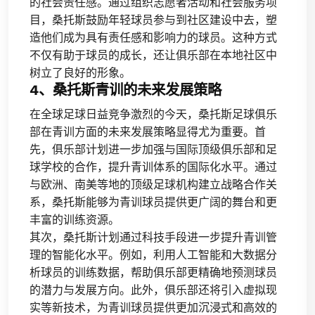
的社会责任感。通过组织志愿者活动和社会服务项
目，桑托斯鼓励年轻球员参与到社区建设中去，塑
造他们成为具有责任感和影响力的球员。这种方式
不仅有助于球员的成长，还让俱乐部在本地社区中
树立了良好的形象。
4、桑托斯青训的未来发展策略
在全球足球日益竞争激烈的今天，桑托斯足球俱乐
部在青训方面的未来发展策略显得尤为重要。首
先，俱乐部计划进一步加强与国际顶级俱乐部和足
球学校的合作，提升青训体系的国际化水平。通过
与欧洲、南美等地的顶级足球机构建立战略合作关
系，桑托斯能够为青训球员提供更广阔的舞台和更
丰富的训练资源。
其次，桑托斯计划通过科技手段进一步提升青训管
理的智能化水平。例如，利用人工智能和大数据分
析球员的训练数据，帮助俱乐部更精确地预测球员
的潜力与发展方向。此外，俱乐部还将引入虚拟现
实等新技术，为青训球员提供更加沉浸式和高效的