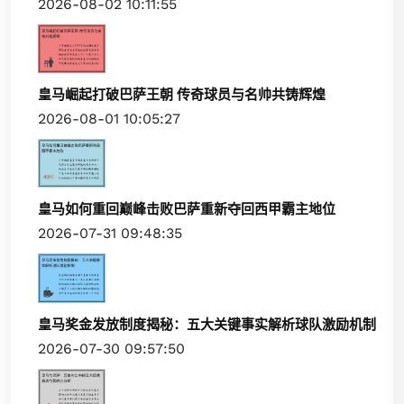
2026-08-02 10:11:55
皇马崛起打破巴萨王朝 传奇球员与名帅共铸辉煌
2026-08-01 10:05:27
皇马如何重回巅峰击败巴萨重新夺回西甲霸主地位
2026-07-31 09:48:35
皇马奖金发放制度揭秘：五大关键事实解析球队激励机制
2026-07-30 09:57:50