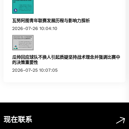
瓦努阿图青年联赛发展历程与影响力探析
2026-07-26 10:04:10
瓜帅回应球队不换人引起质疑坚持战术理念并强调比赛中
的决策重要性
2026-07-25 10:07:05
现在联系