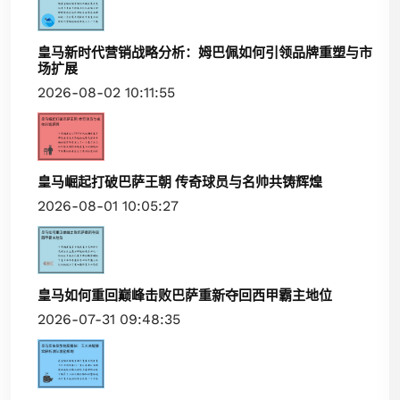
皇马新时代营销战略分析：姆巴佩如何引领品牌重塑与市
场扩展
2026-08-02 10:11:55
皇马崛起打破巴萨王朝 传奇球员与名帅共铸辉煌
2026-08-01 10:05:27
皇马如何重回巅峰击败巴萨重新夺回西甲霸主地位
2026-07-31 09:48:35