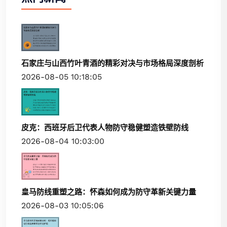
石家庄与山西竹叶青酒的精彩对决与市场格局深度剖析
2026-08-05 10:18:05
皮克：西班牙后卫代表人物防守稳健塑造铁壁防线
2026-08-04 10:03:00
皇马防线重塑之路：怀森如何成为防守革新关键力量
2026-08-03 10:05:06