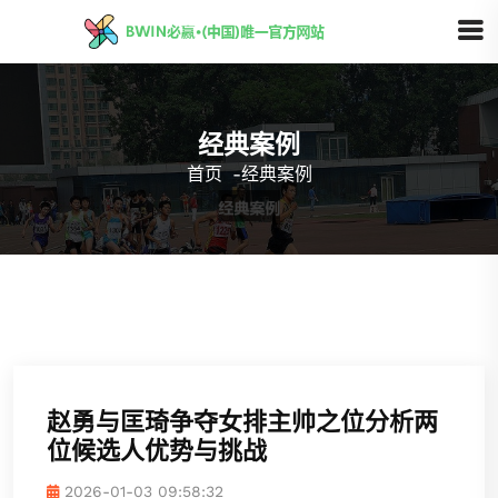
经典案例
首页
-
经典案例
赵勇与匡琦争夺女排主帅之位分析两
位候选人优势与挑战
2026-01-03 09:58:32