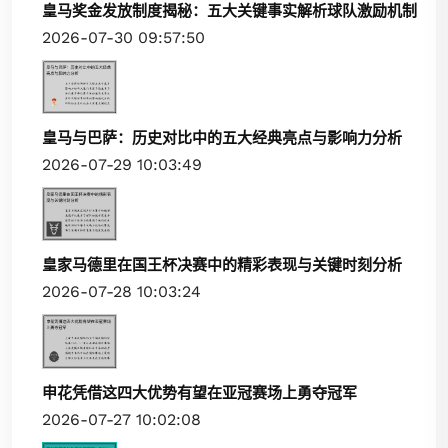
皇马奖金发放制度揭秘：五大关键事实解析球队激励机制
2026-07-30 09:57:50
皇马与巴萨：历史对比中的五大经典亮点与影响力分析
2026-07-29 10:03:49
皇家马德里在国王杯决赛中的精彩表现与关键时刻分析
2026-07-28 10:03:24
申花凭借这四大优势有望在亚冠赛场上勇夺冠军
2026-07-27 10:02:08