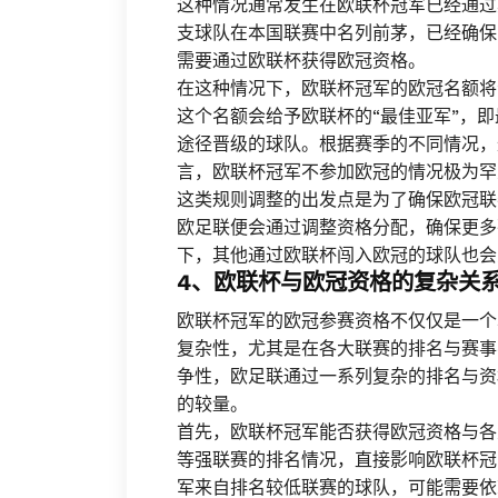
这种情况通常发生在欧联杯冠军已经通过
支球队在本国联赛中名列前茅，已经确保
需要通过欧联杯获得欧冠资格。
在这种情况下，欧联杯冠军的欧冠名额将
这个名额会给予欧联杯的“最佳亚军”，
途径晋级的球队。根据赛季的不同情况，
言，欧联杯冠军不参加欧冠的情况极为罕
这类规则调整的出发点是为了确保欧冠联
欧足联便会通过调整资格分配，确保更多
下，其他通过欧联杯闯入欧冠的球队也会
4、欧联杯与欧冠资格的复杂关
欧联杯冠军的欧冠参赛资格不仅仅是一个
复杂性，尤其是在各大联赛的排名与赛事
争性，欧足联通过一系列复杂的排名与资
的较量。
首先，欧联杯冠军能否获得欧冠资格与各
等强联赛的排名情况，直接影响欧联杯冠
军来自排名较低联赛的球队，可能需要依