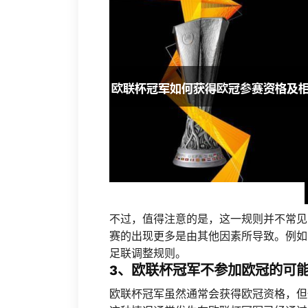
不过，值得注意的是，这一规则并不常见
赛的出现更多是由其他因素所导致。例如
足联调整规则。
3、欧联杯冠军不参加欧冠的可
欧联杯冠军虽然通常会获得欧冠资格，但