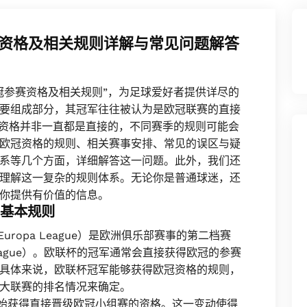
资格及相关规则详解与常见问题解答
冠参赛资格及相关规则”，为足球爱好者提供详尽的
要组成部分，其冠军往往被认为是欧冠联赛的直接
赛资格并非一直都是直接的，不同赛季的规则可能会
欧冠资格的规则、相关赛事安排、常见的误区与疑
系等几个方面，详细解答这一问题。此外，我们还
理解这一复杂的规则体系。无论你是普通球迷，还
你提供有价值的信息。
的基本规则
uropa League）是欧洲俱乐部赛事的第二档赛
 League）。欧联杯的冠军通常会直接获得欧冠的参赛
具体来说，欧联杯冠军能够获得欧冠资格的规则，
大联赛的排名情况来确定。
军就开始获得直接晋级欧冠小组赛的资格。这一变动使得