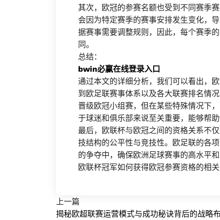
其次，欧冠的参赛名额也受到不同赛季赛
会因为特定赛季的赛事安排发生变化，导
据赛事需要调整规则，因此，每个赛季的
同。
总结：
bwin必赢在线登录入口
通过本文的详细分析，我们可以看出，欧
到欧足联赛事体系以及各大联赛排名情况
晋级欧冠小组赛，但在某些特殊情况下，
于球迷和俱乐部来说至关重要，能够帮助
最后，欧联杯与欧冠之间的资格关系不仅
技结构的公平性与竞技性。欧足联的各项
的争夺中，确保欧洲足球赛事的高水平和
欧联杯冠军如何获得欧冠参赛资格的相关
上一篇
揭秘欧超联赛运营模式与成功秘诀背后的战略