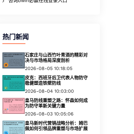
咨询bwin必赢在线登录入口
热门新闻
石家庄与山西竹叶青酒的精彩对
决与市场格局深度剖析
2026-08-05 10:18:05
皮克：西班牙后卫代表人物防守
稳健塑造铁壁防线
2026-08-04 10:03:00
皇马防线重塑之路：怀森如何成
为防守革新关键力量
2026-08-03 10:05:06
皇马新时代营销战略分析：姆巴
佩如何引领品牌重塑与市场扩展