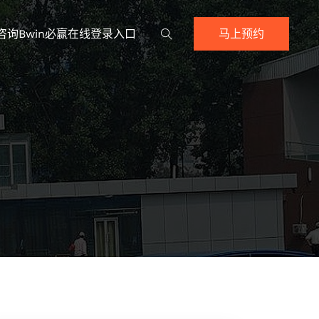
咨询bwin必赢在线登录入口
马上预约