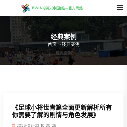
经典案例
首页
-
经典案例
《足球小将世青篇全面更新解析所有
你需要了解的剧情与角色发展》
2025-08-23 10:30:25