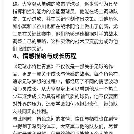
破。大空翼从单纯的攻击型球员，逐步转型为具备
指挥和控制能力的全能型球员，他能在场上调动队
友，策动进攻，并在关键时刻作出决策。其他角色
如小翼和长谷川也都在战术配合上做出了创新，尤
其是在关键比赛中，他们能够迅速根据对手的战术
调整自己的策略，这种灵活的战术应变能力成为他
们取胜的关键。
4、情感描绘与成长历程
《足球小将世青篇》不仅仅是一部关于足球的作
品，更是一部关于成长与情感的故事。每个角色在
追求足球梦想的过程中，都经历了不同的情感波动
和心灵成长。从大空翼身上可以看到他从一个热血
少年逐步成长为具有领袖气质的球员，他不仅要面
对外界的压力，还要学会如何承担起责任，带领队
友共同走向胜利。
与此同时，角色之间的友情、信任与牺牲也在剧情
中得到了深刻的体现。大空翼与他的队友们，尽管
有过矛盾和误解，但最终他们都能放下个人的恩