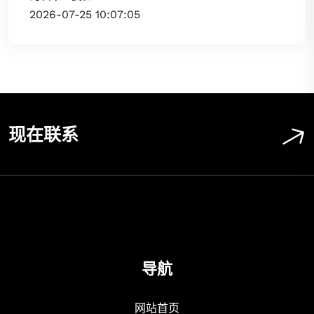
2026-07-25 10:07:05
现在联系
导航
网站首页