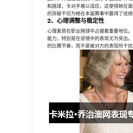
和挑球，令对手难以适应，这使得她在面
的突破不仅为她在本届赛事中赢得了佳绩
2、心理调整与稳定性
心理素质在职业网球中占据着重要地位。
能力，特别是在逆境中的表现尤为突出。
的比赛节奏，而不是被对方的表现所干扰