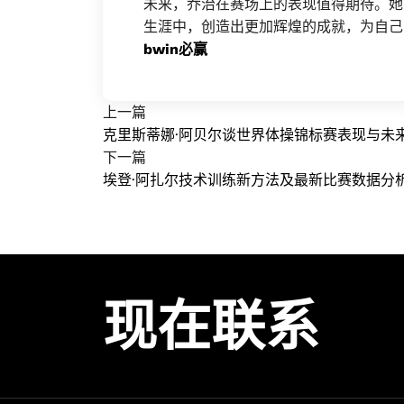
未来，乔治在赛场上的表现值得期待。她
生涯中，创造出更加辉煌的成就，为自己
bwin必赢
上一篇
克里斯蒂娜·阿贝尔谈世界体操锦标赛表现与未
下一篇
埃登·阿扎尔技术训练新方法及最新比赛数据分
现在联系