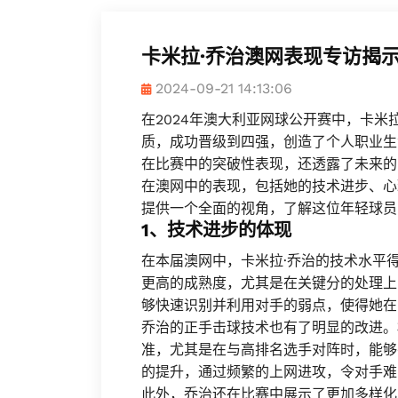
卡米拉·乔治澳网表现专访揭
2024-09-21 14:13:06
在2024年澳大利亚网球公开赛中，卡米
质，成功晋级到四强，创造了个人职业生
在比赛中的突破性表现，还透露了未来的
在澳网中的表现，包括她的技术进步、心
提供一个全面的视角，了解这位年轻球员
1、技术进步的体现
在本届澳网中，卡米拉·乔治的技术水平
更高的成熟度，尤其是在关键分的处理上
够快速识别并利用对手的弱点，使得她在
乔治的正手击球技术也有了明显的改进。
准，尤其是在与高排名选手对阵时，能够
的提升，通过频繁的上网进攻，令对手难
此外，乔治还在比赛中展示了更加多样化