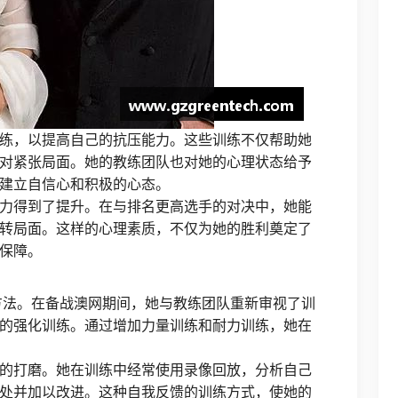
练，以提高自己的抗压能力。这些训练不仅帮助她
对紧张局面。她的教练团队也对她的心理状态给予
建立自信心和积极的心态。
力得到了提升。在与排名更高选手的对决中，她能
转局面。这样的心理素质，不仅为她的胜利奠定了
保障。
方法。在备战澳网期间，她与教练团队重新审视了训
的强化训练。通过增加力量训练和耐力训练，她在
的打磨。她在训练中经常使用录像回放，分析自己
处并加以改进。这种自我反馈的训练方式，使她的