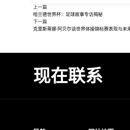
上一篇
哈兰德世界杯：足球故事专访揭秘
下一篇
克里斯蒂娜·阿贝尔谈世界体操锦标赛表现与未
现在联系