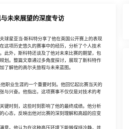
现与未来展望的深度专访
夫球星亚当·斯科特分享了他在英国公开赛上的表现
在这项历史悠久的赛事中的经历，分析了个人技术
。此外，斯科特还谈及了他对未来比赛的期望，包
规划。整篇文章通过多角度探讨，展现了斯科特作
加了解他的高尔夫旅程与未来蓝图。
是他职业生涯的一个重要时刻。他回忆起比赛当天的
张与兴奋。他指出，这项赛事不仅仅是对技术的考
关键时刻，这些时刻影响了他的最终成绩。他分析
的心态，反映出他对比赛的深刻理解和高超的应变
满意。他认为在这种高压环境下能够保持冷静，并