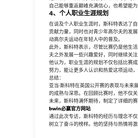
自己能够重返巅峰充满信心，也希望能为
4、个人职业生涯规划
在谈及个人职业生涯时，斯科特表达了自
贡献力量，同时也对青少年高尔夫的发展
动高尔夫运动在年轻人中的普及。
此外，斯科特表示，尽管比赛仍是他生活
夫之外发展一些兴趣爱好，同时继续关注
他认为，职业生涯的规划不仅包括比赛成
努力，能让更多人认识和热爱这项运动，
总结：
亚当·斯科特在英国公开赛的表现与未来
的成熟与深思。在回顾比赛时，他不仅关
未来，斯科特满怀期待，制定了详细的赛
bwin必赢官方网站
通过此次专访，斯科特的经历与理念不仅
树立了奋斗的榜样。他的坚持与热情将激