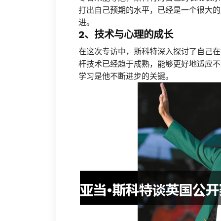
打出自己预期的水平，已经是一个很大的
进。
2、技术与心理的成长
在这次专访中，斯科特深入探讨了自己在
杆技术已经趋于成熟，能够更好地适应不
学习是他不断进步的关键。