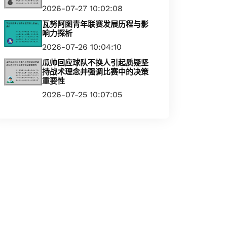
2026-07-27 10:02:08
瓦努阿图青年联赛发展历程与影
响力探析
2026-07-26 10:04:10
瓜帅回应球队不换人引起质疑坚
持战术理念并强调比赛中的决策
重要性
2026-07-25 10:07:05