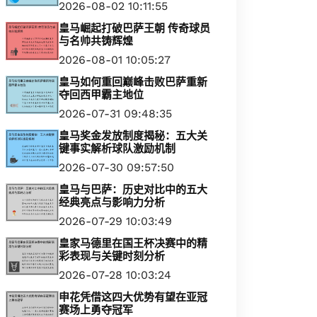
2026-08-02 10:11:55
皇马崛起打破巴萨王朝 传奇球员
与名帅共铸辉煌
2026-08-01 10:05:27
皇马如何重回巅峰击败巴萨重新
夺回西甲霸主地位
2026-07-31 09:48:35
皇马奖金发放制度揭秘：五大关
键事实解析球队激励机制
2026-07-30 09:57:50
皇马与巴萨：历史对比中的五大
经典亮点与影响力分析
2026-07-29 10:03:49
皇家马德里在国王杯决赛中的精
彩表现与关键时刻分析
2026-07-28 10:03:24
申花凭借这四大优势有望在亚冠
赛场上勇夺冠军