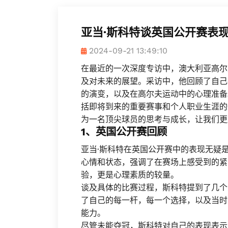
亚当·斯科特谈英国公开赛表
2024-09-21 13:49:10
在最近的一次深度专访中，澳大利亚高尔
及对未来的展望。采访中，他回顾了自己
的演变，以及在高尔夫运动中的心理准备
括即将到来的重要赛事和个人职业生涯的
为一名顶尖球员的思考与成长，让我们更
1、英国公开赛回顾
亚当·斯科特在英国公开赛中的表现无疑
心情和状态，强调了在赛场上感受到的紧
验，更是心理素质的较量。
谈及具体的比赛过程，斯科特提到了几个
了自己的每一杆，每一个选择，以及当时
能力。
尽管未能夺冠，斯科特对自己的表现表示