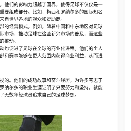
。他们的影响力超越了国界，使得足球不仅仅是一
重要组成部分。比如，梅西和罗纳尔多的国际知名
来自世界各地的观众和赞助商。
部的经营模式。例如，随着中国和中东地区对足球
际市场，推动足球在这些新兴市场的普及，而这些
的推动。
动也促进了足球在全球的商业化进程。他们的个人
部和赛事能够在更大范围内获得商业利益，从而进
视的。他们的成功故事和奋斗经历，为许多有志于
罗纳尔多的职业生涯证明了只要努力和坚持，就能
了无数年轻球员追求自己的足球梦想。