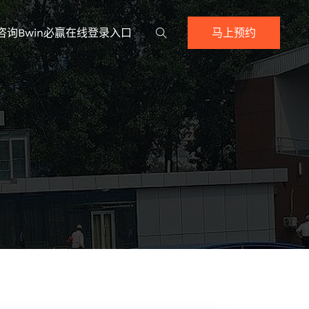
咨询bwin必赢在线登录入口
马上预约