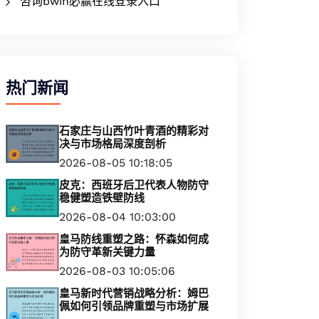
咨询bwin必赢在线登录入口
热门新闻
石家庄与山西竹叶青酒的精彩对
决与市场格局深度剖析
2026-08-05 10:18:05
皮克：西班牙后卫代表人物防守
稳健塑造铁壁防线
2026-08-04 10:03:00
皇马防线重塑之路：怀森如何成
为防守革新关键力量
2026-08-03 10:05:06
皇马新时代营销战略分析：姆巴
佩如何引领品牌重塑与市场扩展