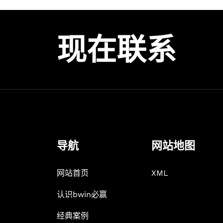
现在联系
导航
网站地图
网站首页
XML
认识bwin必赢
经典案例