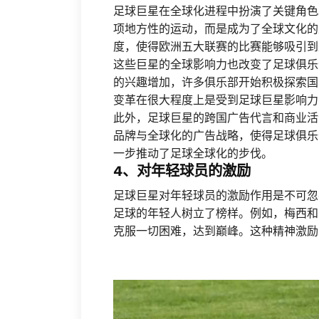
足球巨星在全球化进程中扮演了关键角色
项地方性的运动，而是成为了全球文化的
度，使得欧洲五大联赛的比赛能够吸引到
这些巨星的全球影响力也改变了足球俱乐
的兴趣增加，许多俱乐部开始积极探索国
变革在很大程度上是受到足球巨星影响力
此外，足球巨星的跨国广告代言和商业活
品牌与全球化的广告战略，使得足球俱乐
一步推动了足球全球化的步伐。
4、对年轻球员的激励
足球巨星对年轻球员的激励作用是不可忽
足球的年轻人树立了榜样。例如，梅西和
克服一切困难，达到巅峰。这种精神激励