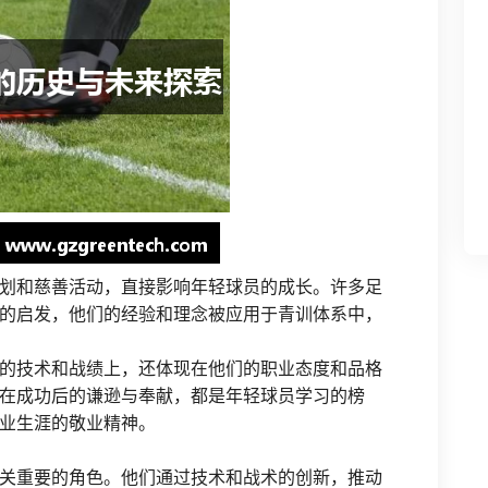
划和慈善活动，直接影响年轻球员的成长。许多足
的启发，他们的经验和理念被应用于青训体系中，
的技术和战绩上，还体现在他们的职业态度和品格
在成功后的谦逊与奉献，都是年轻球员学习的榜
业生涯的敬业精神。
关重要的角色。他们通过技术和战术的创新，推动