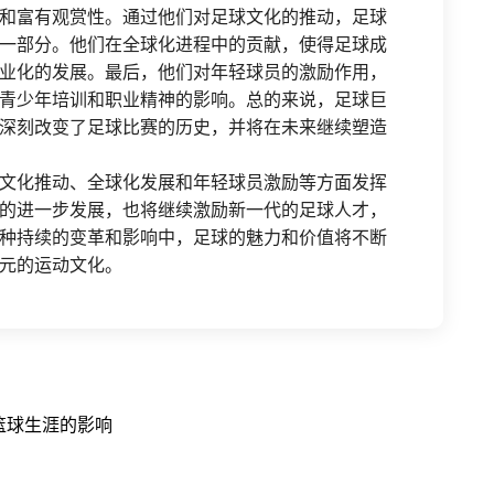
和富有观赏性。通过他们对足球文化的推动，足球
一部分。他们在全球化进程中的贡献，使得足球成
业化的发展。最后，他们对年轻球员的激励作用，
青少年培训和职业精神的影响。总的来说，足球巨
深刻改变了足球比赛的历史，并将在未来继续塑造
文化推动、全球化发展和年轻球员激励等方面发挥
的进一步发展，也将继续激励新一代的足球人才，
种持续的变革和影响中，足球的魅力和价值将不断
元的运动文化。
篮球生涯的影响