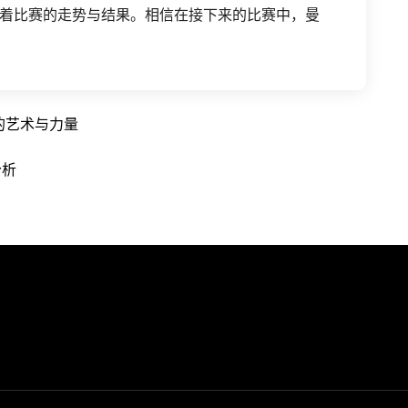
着比赛的走势与结果。相信在接下来的比赛中，曼
的艺术与力量
分析