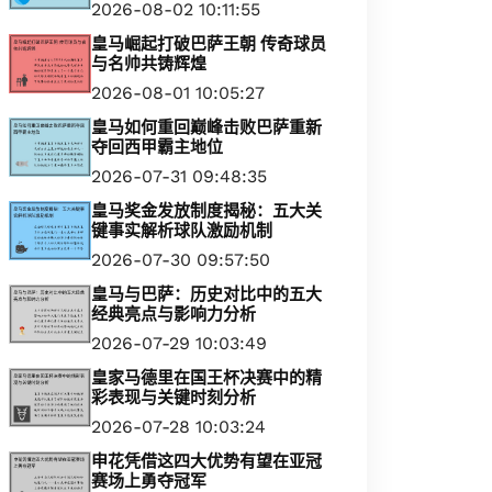
2026-08-02 10:11:55
皇马崛起打破巴萨王朝 传奇球员
与名帅共铸辉煌
2026-08-01 10:05:27
皇马如何重回巅峰击败巴萨重新
夺回西甲霸主地位
2026-07-31 09:48:35
皇马奖金发放制度揭秘：五大关
键事实解析球队激励机制
2026-07-30 09:57:50
皇马与巴萨：历史对比中的五大
经典亮点与影响力分析
2026-07-29 10:03:49
皇家马德里在国王杯决赛中的精
彩表现与关键时刻分析
2026-07-28 10:03:24
申花凭借这四大优势有望在亚冠
赛场上勇夺冠军