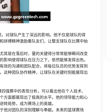
的表现，对球队产生了深远的影响。他不仅是球队的得
和拼搏精神激励着队友们，让整支球队在比赛中始
尤其是在落后时，曼的关键得分常常能够瞬间改变
的影响使得球队在压力之下，依然能够发挥出色。
有效的沟通和团队配合，将每位队员的优势发挥到
。这种团队协作精神，让球队在关键时刻能展现出
子篮球四强赛中的表现分析，可以看出他在个人技术、
个方面都展现出了极高的水平。他的领导能力和心
逆转局势，成为赛场上的英雄。
于他对团队的深刻理解与奉献。未来的篮球赛场