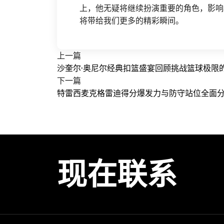
上，他无疑将继续扮演重要的角色，影响
将带给我们更多的精彩瞬间。
上一篇
沙奎尔·奥尼尔经典扣篮盛宴回顾挑战篮球极限
下一篇
特雷西麦克格雷迪得分爆发力与防守站位全面
现在联系