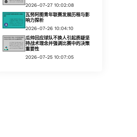
2026-07-27 10:02:08
瓦努阿图青年联赛发展历程与影
响力探析
2026-07-26 10:04:10
瓜帅回应球队不换人引起质疑坚
持战术理念并强调比赛中的决策
重要性
2026-07-25 10:07:05