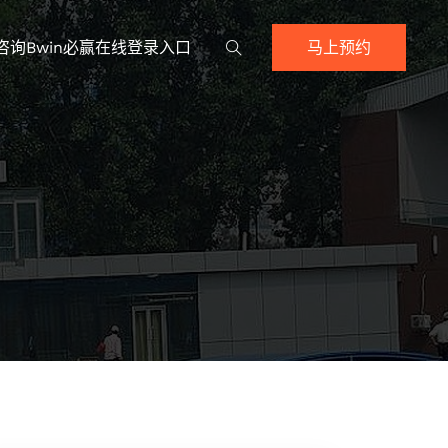
咨询bwin必赢在线登录入口
马上预约