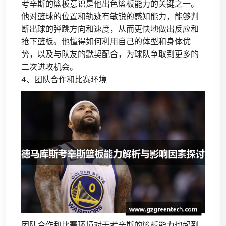
考辛斯的篮板意识是他出色篮板能力的关键之一。
他对篮球的位置和轨迹有敏锐的感知能力，能够判
断出球的弹跳方向和速度，从而更快地做出反应和
抢下篮板。他懂得如何利用自己的体型和身体优
势，以及与队友的默契配合，为球队争取到更多的
二次进攻机会。
4、团队合作和比赛环境
团队合作和比赛环境对于考辛斯的篮板能力也起到