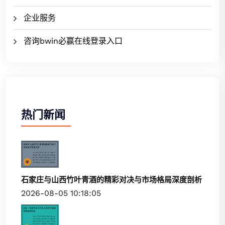
企业服务
咨询bwin必赢在线登录入口
热门新闻
石家庄与山西竹叶青酒的精彩对决与市场格局深度剖析
2026-08-05 10:18:05