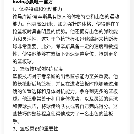
bwin必赢唯一官方
1、体格特点和运动能力
德马库斯·考辛斯具有惊人的体格特点和出色的运动
能力。他身高2.11米，加之强壮的体格，使得他在争
抢篮板时具备明显的优势。他还拥有出色的弹跳能
力和灵活性，这对于争抢篮板和迅速跳起来抢断板
球非常重要。此外，考辛斯具备一定的速度和敏捷
性，使得他能够在篮板下迅速调整身位，抢到更多
的篮板球。
2、篮板技巧的熟练程度
篮板技巧对于考辛斯的出色篮板能力至关重要。他
擅长抢断后场篮板，并且在进攻篮板时能够通过准
确的位置选择和身体对抗能力，争夺到更多的篮板
球。他还非常善于利用身体优势，以及灵活的运球
和传球技巧，将球传给队友或者自己完成得分。这
些技巧的熟练程度使得他成为了一名出色的篮板
手。
3、篮板意识的重要性