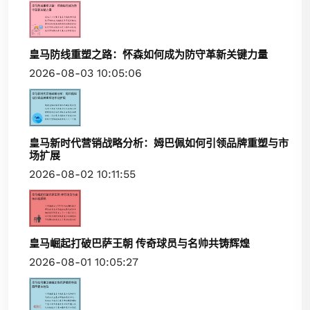
皇马防线重塑之路：怀森如何成为防守革新关键力量
2026-08-03 10:05:06
皇马新时代营销战略分析：姆巴佩如何引领品牌重塑与市
场扩展
2026-08-02 10:11:55
皇马崛起打破巴萨王朝 传奇球员与名帅共铸辉煌
2026-08-01 10:05:27