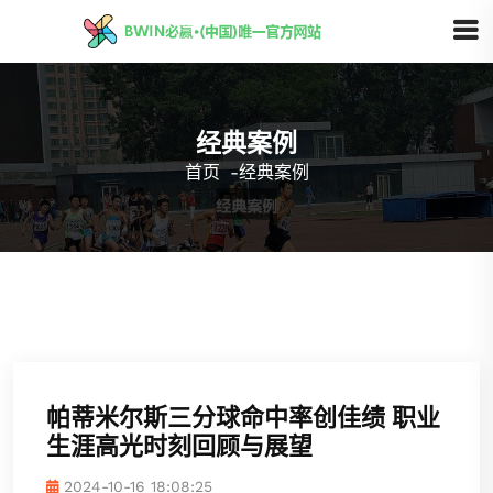
经典案例
首页
-
经典案例
帕蒂米尔斯三分球命中率创佳绩 职业
生涯高光时刻回顾与展望
2024-10-16 18:08:25