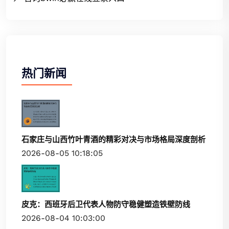
热门新闻
石家庄与山西竹叶青酒的精彩对决与市场格局深度剖析
2026-08-05 10:18:05
皮克：西班牙后卫代表人物防守稳健塑造铁壁防线
2026-08-04 10:03:00