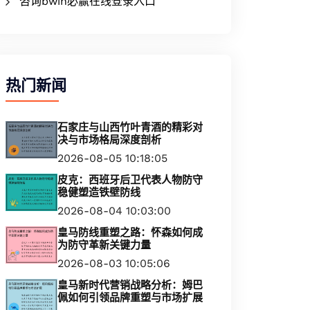
咨询bwin必赢在线登录入口
热门新闻
石家庄与山西竹叶青酒的精彩对
决与市场格局深度剖析
2026-08-05 10:18:05
皮克：西班牙后卫代表人物防守
稳健塑造铁壁防线
2026-08-04 10:03:00
皇马防线重塑之路：怀森如何成
为防守革新关键力量
2026-08-03 10:05:06
皇马新时代营销战略分析：姆巴
佩如何引领品牌重塑与市场扩展