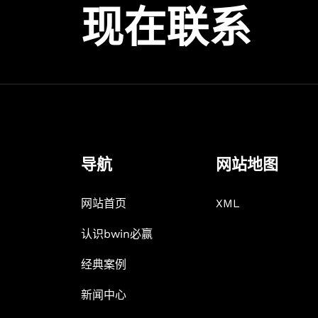
现在联系
导航
网站地图
网站首页
XML
认识bwin必赢
经典案例
新闻中心