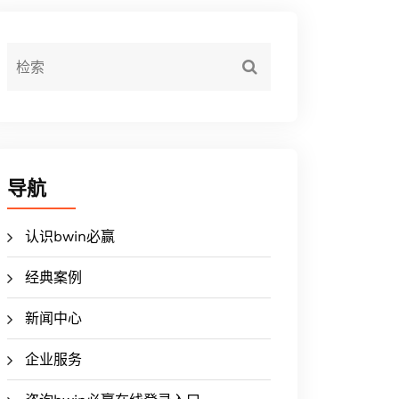
导航
认识bwin必赢
经典案例
新闻中心
企业服务