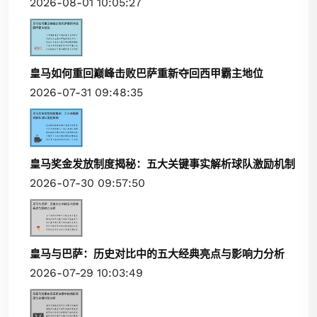
2026-08-01 10:05:27
皇马如何重回巅峰击败巴萨重新夺回西甲霸主地位
2026-07-31 09:48:35
皇马奖金发放制度揭秘：五大关键事实解析球队激励机制
2026-07-30 09:57:50
皇马与巴萨：历史对比中的五大经典亮点与影响力分析
2026-07-29 10:03:49