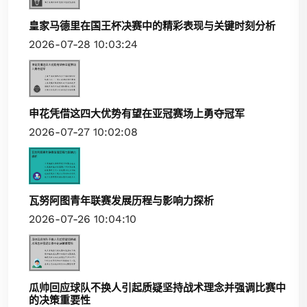
皇家马德里在国王杯决赛中的精彩表现与关键时刻分析
2026-07-28 10:03:24
申花凭借这四大优势有望在亚冠赛场上勇夺冠军
2026-07-27 10:02:08
瓦努阿图青年联赛发展历程与影响力探析
2026-07-26 10:04:10
瓜帅回应球队不换人引起质疑坚持战术理念并强调比赛中
的决策重要性