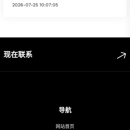
2026-07-25 10:07:05
现在联系
导航
网站首页