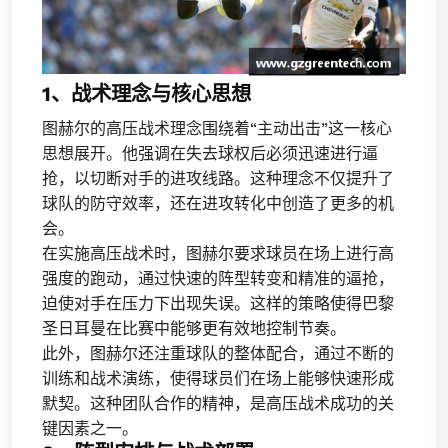
1、战术理念与核心思想
图赫尔的高压战术理念围绕着“主动出击”这一核心
思想展开。他强调在失去球权后必须迅速进行逼
抢，以切断对手的进攻线路。这种理念不仅提升了
球队的防守效率，还在进攻转化中创造了更多的机
会。
在实施高压战术时，图赫尔要求球员在场上进行高
强度的跑动，通过快速的阵型转变和精准的逼抢，
迫使对手在压力下出现失误。这样的策略使得巴黎
圣日耳曼在比赛中能够更有效地控制节奏。
此外，图赫尔还注重球队的整体配合，通过不断的
训练和战术演练，使得球员们在场上能够快速形成
默契。这种团队合作的精神，是高压战术成功的关
键因素之一。