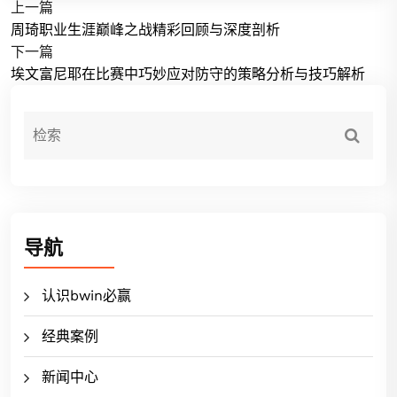
上一篇
周琦职业生涯巅峰之战精彩回顾与深度剖析
下一篇
埃文富尼耶在比赛中巧妙应对防守的策略分析与技巧解析
导航
认识bwin必赢
经典案例
新闻中心