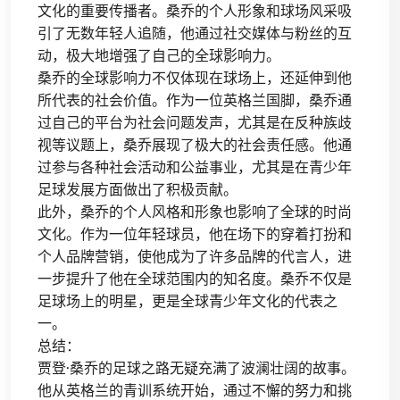
文化的重要传播者。桑乔的个人形象和球场风采吸
引了无数年轻人追随，他通过社交媒体与粉丝的互
动，极大地增强了自己的全球影响力。
桑乔的全球影响力不仅体现在球场上，还延伸到他
所代表的社会价值。作为一位英格兰国脚，桑乔通
过自己的平台为社会问题发声，尤其是在反种族歧
视等议题上，桑乔展现了极大的社会责任感。他通
过参与各种社会活动和公益事业，尤其是在青少年
足球发展方面做出了积极贡献。
此外，桑乔的个人风格和形象也影响了全球的时尚
文化。作为一位年轻球员，他在场下的穿着打扮和
个人品牌营销，使他成为了许多品牌的代言人，进
一步提升了他在全球范围内的知名度。桑乔不仅是
足球场上的明星，更是全球青少年文化的代表之
一。
总结：
贾登·桑乔的足球之路无疑充满了波澜壮阔的故事。
他从英格兰的青训系统开始，通过不懈的努力和挑