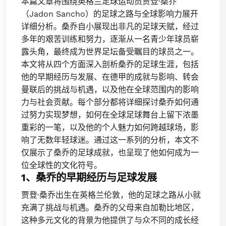
本篇文章将围绕英格兰足球运动员贾登·桑乔
（Jadon Sancho）的足球之路与全球影响力展开
详细分析。桑乔自小展现出非凡的足球天赋，经过
多年的艰苦训练和努力，逐渐从一名青少年球员崭
露头角，最终成为世界足坛备受瞩目的球员之一。
本文将从四个方面深入剖析桑乔的足球生涯，包括
他的早期经历与发展、在德甲的成就与影响、转会
曼联后的挑战与机遇，以及他在全球范围内的影响
力与社会贡献。每个部分都将详细探讨桑乔如何通
过努力实现梦想，如何在全球足球舞台上留下浓墨
重彩的一笔，以及他的个人魅力如何跨越球场，影
响了无数年轻球迷。通过这一系列的分析，本文不
仅展示了桑乔的足球成就，也呈现了他如何成为一
位全球性的文化符号。
1、桑乔的早期经历与足球发展
贾登·桑乔出生在英格兰伦敦，他的足球之路从小就
充满了挑战与机遇。桑乔的父母来自加勒比地区，
这种多元文化的背景为他提供了与众不同的成长经