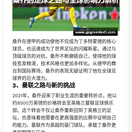
桑乔在德甲的成功使他不仅成为了多特蒙德的核心
球员，也迅速成为了世界足坛的闪耀新星。通过与
顶级球员的对抗，桑乔不断磨砺自己，使得他的球
技愈发精湛，技术风格也更加多样化。从德甲的舞
台到国际赛场，桑乔的表现无疑证明了他在全球足
球界的巨大潜力。
3、曼联之路与新的挑战
2021年，桑乔迎来了职业生涯的重要转折点，他以
约8500万英镑的价格转会至英格兰曼联足球俱乐
部。这个转会不仅让桑乔重新回到了英格兰的足
坛，也意味着他需要在更高强度的比赛中证明自己
的能力。曼联作为英超的豪门球队，承载了桑乔更