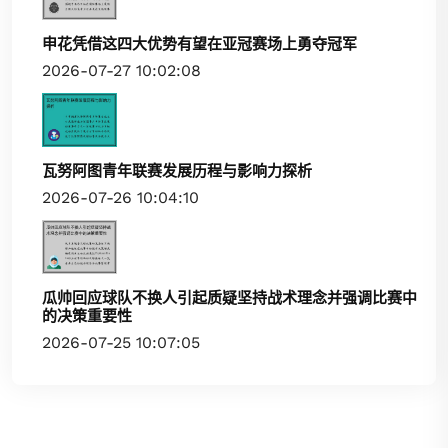
申花凭借这四大优势有望在亚冠赛场上勇夺冠军
2026-07-27 10:02:08
瓦努阿图青年联赛发展历程与影响力探析
2026-07-26 10:04:10
瓜帅回应球队不换人引起质疑坚持战术理念并强调比赛中
的决策重要性
2026-07-25 10:07:05