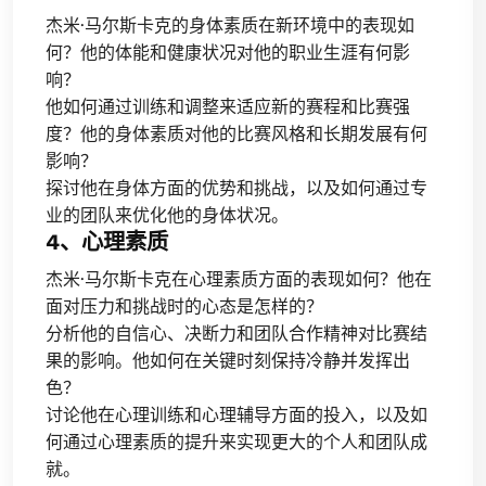
杰米·马尔斯卡克的身体素质在新环境中的表现如
何？他的体能和健康状况对他的职业生涯有何影
响？
他如何通过训练和调整来适应新的赛程和比赛强
度？他的身体素质对他的比赛风格和长期发展有何
影响？
探讨他在身体方面的优势和挑战，以及如何通过专
业的团队来优化他的身体状况。
4、心理素质
杰米·马尔斯卡克在心理素质方面的表现如何？他在
面对压力和挑战时的心态是怎样的？
分析他的自信心、决断力和团队合作精神对比赛结
果的影响。他如何在关键时刻保持冷静并发挥出
色？
讨论他在心理训练和心理辅导方面的投入，以及如
何通过心理素质的提升来实现更大的个人和团队成
就。