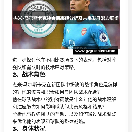
进一步探讨他在不同比赛场景下的表现，包括对阵
强队和弱队时的技术应对策略。
2、战术角色
杰米·马尔斯卡克在新团队中扮演的战术角色是怎样
的？他的位置和职责如何与团队战术配合？
他在球队战术中的独特贡献是什么？他的战术理解
和适应能力如何影响球队的比赛风格和结果？
分析他与教练团队的互动，以及如何通过战术调整
来优化他的表现和球队的整体战略。
3、身体状况