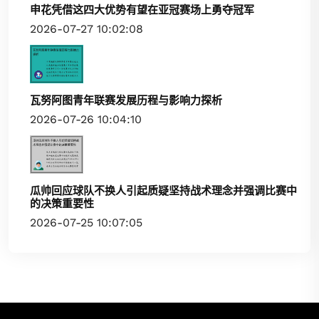
申花凭借这四大优势有望在亚冠赛场上勇夺冠军
2026-07-27 10:02:08
瓦努阿图青年联赛发展历程与影响力探析
2026-07-26 10:04:10
瓜帅回应球队不换人引起质疑坚持战术理念并强调比赛中
的决策重要性
2026-07-25 10:07:05