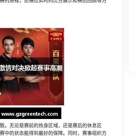
赛的进程，还通过实时的比分展示和赛后回顾等方
致。无论是赛前的热身区域，还是赛后的休息区
赛中的状态能得到最好的保障。同时，赛事组织方