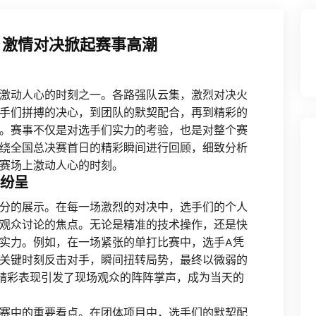
 激情对决掀起赛事高潮
激动人心的时刻之一。各路强队云集，激烈对决火
手们拼搏的决心，到团队的默契配合，再到精彩的
。赛事不仅是对选手们实力的考验，也是对整个赛
绕全国总决赛首日的精彩瞬间进行回顾，细致分析
赛场上激动人心的时刻。
彩纷呈
分的展示。在每一场激烈的对决中，选手们的个人
观众讨论的焦点。无论是精准的技术操作，还是快
实力。例如，在一场紧张的单打比赛中，选手A凭
关键时刻反击对手，瞬间扭转局势，最终以微弱的
精彩表现引发了现场观众的阵阵掌声，成为当天的
赛中的重要看点。在团体项目中，选手们的默契配