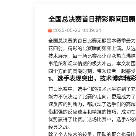
全国总决赛首日精彩瞬间回顾
2025-05-26 10:39:24
全国总决赛的首日比赛无疑是本赛季最为
花四射，精彩的比赛瞬间频频上演。从选
技术展示，每一场比赛都让观众热血沸腾
事组织和观众情感的极大冲击。本文将围
四个方面的高潮时刻，带领读者一起感受
1、选手表现突出，技术博弈精
首日比赛中，选手们的技术水平得到了充
能力不仅决定了比赛的走向，更是成为了
速反应的判断力，都展现了选手们的高超
借超强的反应速度和精准的技巧，成功在
优势赢得了比赛。这场比赛中，选手A的
经典之战。
除了个人技术的较量，团队的配合也是比