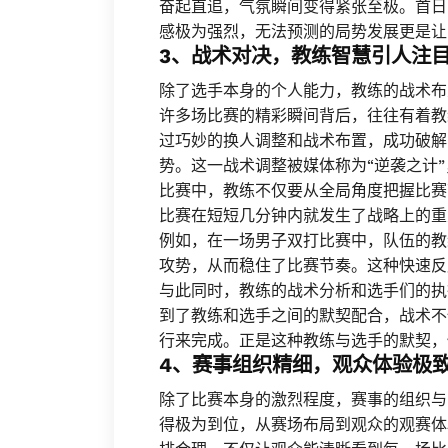
奋起直追，气氛瞬间变得紧张至极。首日
感极为强烈，无法预测的局势发展更是让
3、战术对决，教练智慧引人注
除了选手本身的个人能力，教练的战术布
许多场比赛的精彩瞬间背后，往往有着教
过巧妙的换人调整和战术布置，成功破解
势。这一战术调整被媒体称为“逆袭之计
比赛中，教练不仅要从全局角度把握比赛
比赛在短短几分钟内就发生了战略上的重
例如，在一场男子双打比赛中，队伍的教
攻势，从而稳住了比赛节奏。这种快速反
与此同时，教练的战术分析和选手们的执
到了教练和选手之间的默契配合，战术不
行来完成。正是这种教练与选手的默契，
4、赛事组织精细，观众体验极
除了比赛本身的激烈程度，赛事的组织与
得极为到位，从赛场布局到观众的观赛体