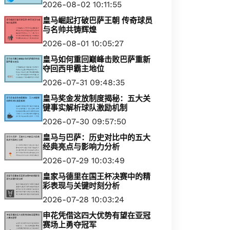
2026-08-02 10:11:55
皇马崛起打破巴萨王朝 传奇球员
与名帅共铸辉煌
2026-08-01 10:05:27
皇马如何重回巅峰击败巴萨重新
夺回西甲霸主地位
2026-07-31 09:48:35
皇马奖金发放制度揭秘：五大关
键事实解析球队激励机制
2026-07-30 09:57:50
皇马与巴萨：历史对比中的五大
经典亮点与影响力分析
2026-07-29 10:03:49
皇家马德里在国王杯决赛中的精
彩表现与关键时刻分析
2026-07-28 10:03:24
申花凭借这四大优势有望在亚冠
赛场上勇夺冠军