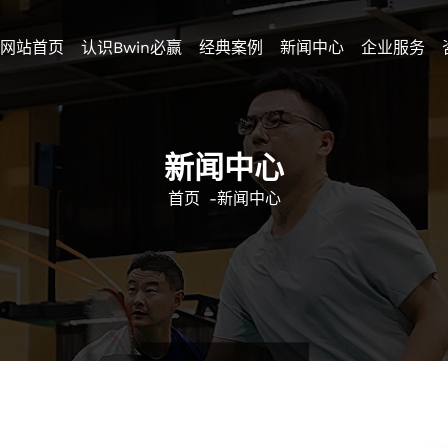
网站首页
认识bwin必赢
经典案例
新闻中心
企业服务
新闻中心
首页
-
新闻中心