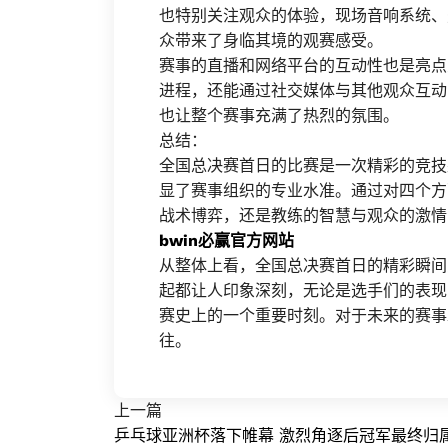
也特别关注观众的体验，现场音响系统、
众带来了身临其境的观赛感受。
赛事的直播和网络平台的互动性也是亮点
进程，还能通过社交媒体与其他观众互动
也让整个赛事充满了热烈的氛围。
总结：
全国总决赛首日的比赛是一次精彩的竞技
显了赛事组织的专业水准。通过对四个方
战术博弈，还是教练的智慧与观众的激情
bwin必赢官方网站
从整体上看，全国总决赛首日的精彩瞬间
起都让人印象深刻，无论是选手们的表现
赛史上的一个重要时刻。对于未来的赛事
往。
上一篇
乒乓球亚洲杯落下帷幕 激烈角逐后冠军最终归